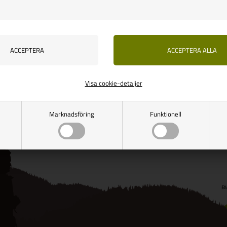
udsalg
19,00
Vejl. udsalg
61,00
00
SEK
58,00
SEK
RA 1,00
SPARA 3,00
nns i lager
Finns i lager
Visa cookie-detaljer
Marknadsföring
Funktionell