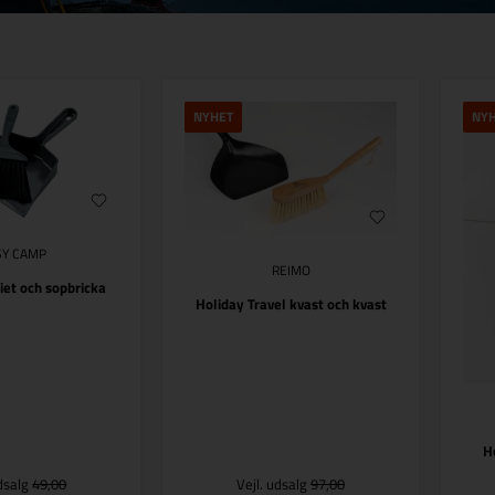
NYHET
NY
SY CAMP
REIMO
et och sopbricka
Holiday Travel kvast och kvast
H
udsalg
49,00
Vejl. udsalg
97,00