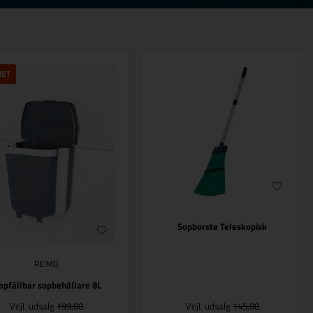
HET
Sopborste Teleskopisk
REIMO
opfällbar sopbehållare 8L
Vejl. udsalg
199,00
Vejl. udsalg
145,00