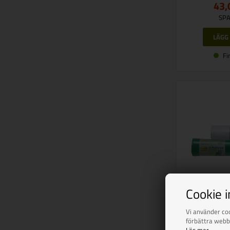
43,
SPA
Fi
Cookie 
REIMO-C
Vi använder coo
förbättra webb
So
Läs mer