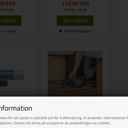
00
SEK
113,00
SEK
RA 6,00
SPARA -16,00
nns i lager
Beställningsvara
information
AMP4-CARBEST
PAT EUROPA
kies för att samla in statistik och för trafikmätning. Vi använder informationen f
platsen. Genom att klicka på accepterar du användningen av cookies.
ppåsar
Proply Sweep Tray og børste