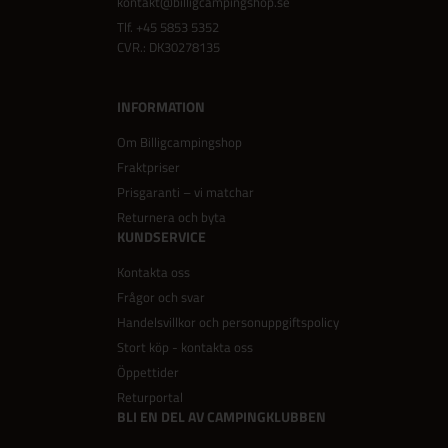
kontakt@billigcampingshop.se
Tlf.
+45 5853 5352
CVR.: DK30278135
INFORMATION
Om Billigcampingshop
Fraktpriser
Prisgaranti – vi matchar
Returnera och byta
KUNDSERVICE
Kontakta oss
Frågor och svar
Handelsvillkor och personuppgiftspolicy
Stort köp - kontakta oss
Öppettider
Returportal
BLI EN DEL AV CAMPINGKLUBBEN