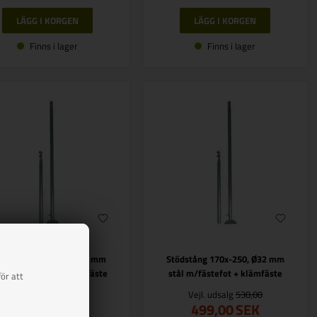
Finns i lager
Finns i lager
ödstång 170x-250, Ø28 mm
Stödstång 170x-250, Ø32 mm
ål med hängfot + klämfäste
stål m/fästefot + klämfäste
ör att
Vejl. udsalg
449,00
Vejl. udsalg
530,00
425,00
SEK
499,00
SEK