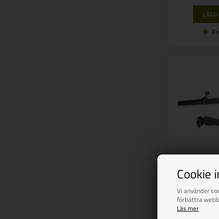
Fi
Cookie 
Stödstång 1
stål m/fo
Vi använder coo
förbättra webb
Vejl. u
Läs mer
381