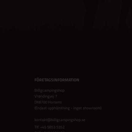
FÖRETAGSINFORMATION
Billigcampingshop
Vrøndingvej 7
DK8700 Horsens
(Endast upphämtning - inget showroom)
kontakt@billigcampingshop.se
Tlf.
+45 5853 5352