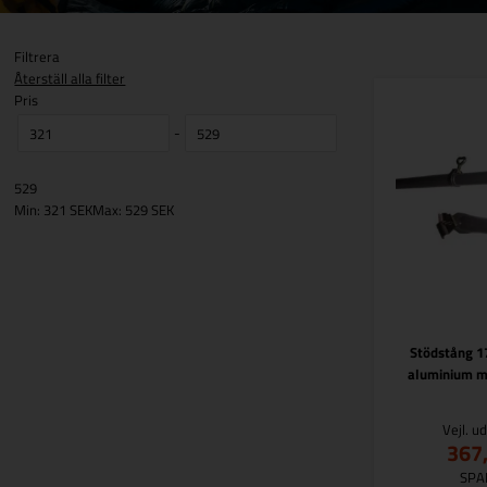
Filtrera
Återställ alla filter
Pris
-
529
Min: 321 SEK
Max: 529 SEK
Stödstång 1
aluminium m
Vejl. u
367
SPA