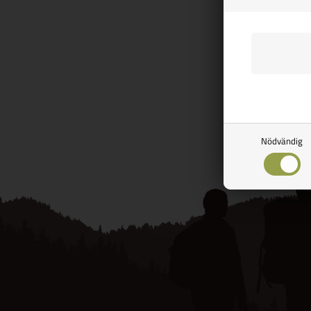
SPA
Fi
Side 1/1
Nödvändig