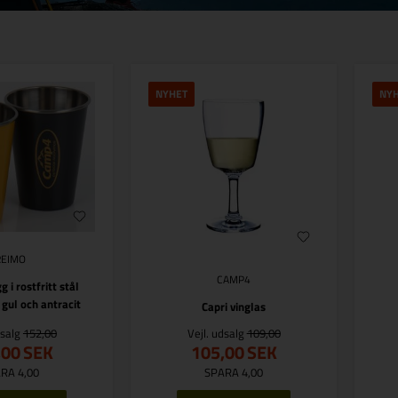
NYHET
NY
REIMO
CAMP4
i rostfritt stål
ul och antracit
Capri vinglas
dsalg
152,00
Vejl. udsalg
109,00
,00
SEK
105,00
SEK
RA 4,00
SPARA 4,00