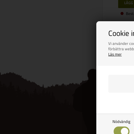
Best
Cookie 
Side 1/1
Vi använder coo
förbättra webb
Läs mer
Nödvändig