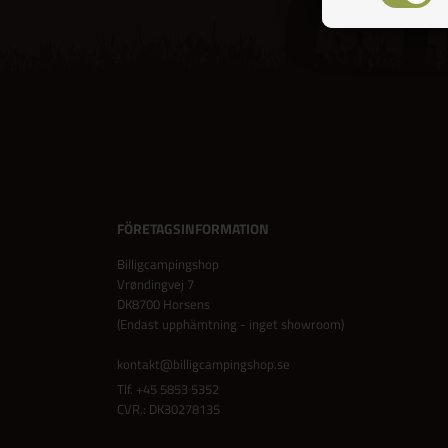
FÖRETAGSINFORMATION
Billigcampingshop
Vrøndingvej 7
DK8700 Horsens
(Endast upphämtning - inget showroom)
kontakt@billigcampingshop.se
Tlf.
+45 5853 5352
CVR.: DK30278135