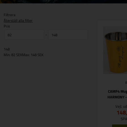
Filtrera
Återställ alla filter
Pris
-
148
Min: 82 SEK
Max: 148 SEK
CAMP4 Mugg 
HARMONY - g
Vejl. u
148
SPA