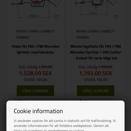
REIMO-CAMP4-CARBEST
REIMO-CAMP4-CARBEST
FIAMMA
FIAMMA
Fäste för F65 / F80 Mecedes
Monteringsfäste för F65 / F80
Sprinter med takräcke
Mecedes Sprinter / VW Crafter
- Endast för serie högt tak
Vejl. udsalg
1.693,00
Vejl. udsalg
1.958,00
1.528,00
SEK
1.793,00
SEK
SPARA 165,00
SPARA 165,00
Beställningsvara
Beställningsvara
Cookie information
Side 1/1
Vi använder cookies för att samla in statistik och för trafikmätning. Vi
använder informationen för att förbättra webbplatsen. Genom att
klicka på accepterar du användningen av cookies.