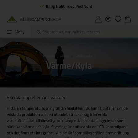
Billig frakt
med PostNord
Meny
FORSIDE
HUSBIL
VÄRME/KYLA
Värme/Kyla
Skruva upp eller ner värmen
Hitta en temperaturlösning till din husbil här: Du kan få detaljer om de
enskilda produkterna, men utbudet sträcker sig från enkla
varmluftsfläktar till dieselfyr och kompletta klimatanläggningar som
både kan värma och kyla. Styrning sker oftast via en LCD-kontrollpanel
och det finns ett integrerat "Alpine Kit" som säkerställer jämn drift upp