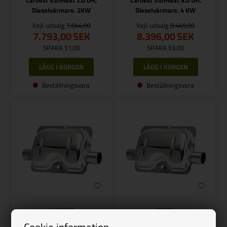
Carbest VanHeat 2.0 DH,
Carbest VanHeat 4.0 DH,
Dieselvärmare. 2KW
Dieselvärmare. 4 KW
Vejl. udsalg
7.844,00
Vejl. udsalg
8.449,00
7.793,00
SEK
8.396,00
SEK
SPARA 51,00
SPARA 53,00
Beställningsvara
Beställningsvara
CARBEST
REIMO
Carbest VanHeat ljuddämpare
Carbest VanHeat ljuddämpare