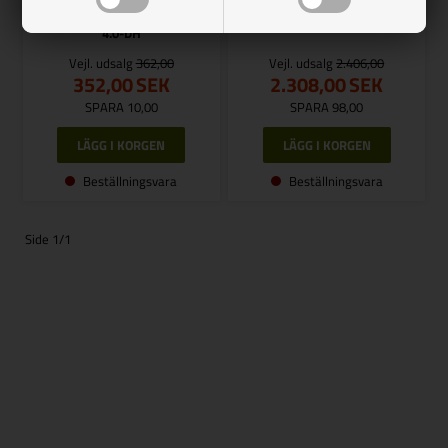
VanHeat 2.0-DH och VanHeat
VanHeat 2.0-DH
4.0-DH
Vejl. udsalg
362,00
Vejl. udsalg
2.406,00
352,00
SEK
2.308,00
SEK
SPARA 10,00
SPARA 98,00
Beställningsvara
Beställningsvara
Side 1/1