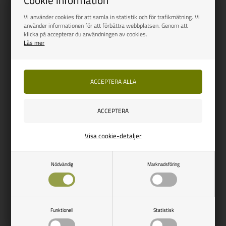
Cookie information
2.0
4.0
Vi använder cookies för att samla in statistik och för trafikmätning. Vi
Vejl. udsalg
382,00
Vejl. udsalg
382,00
använder informationen för att förbättra webbplatsen. Genom att
381,00
SEK
381,00
SEK
klicka på accepterar du användningen av cookies.
Läs mer
SPARA 1,00
SPARA 1,00
Beställningsvara
Beställningsvara
Visa cookie-detaljer
Nödvändig
Marknadsföring
CARBEST
CARBEST
Funktionell
Statistisk
Extern temperaturgivare för
Golvinstallationslåda för