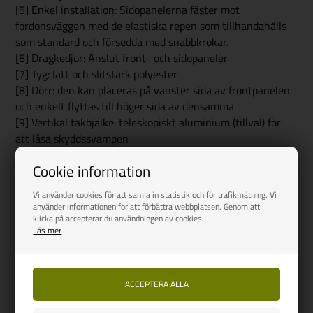
[5] Enkel installation: Sidopanelerna fäster mot
fordonsväggen med de elastiska repen som tillhandahålls
som standard och försedda med snabbkrokar.
[6] Dragkedjor: Anslut front- och sidopaneler
[7] Tyg: lätt och slitstark polyester
[8] Dörr: den kan placeras på vänster sida av frontpanelen
och enkelt flyttas till höger sida av densamma
[9] Vertikal takbjälke: teleskopiskt aluminium (tillval) för
att låsa skyddssvampen
Cookie information
Vi använder cookies för att samla in statistik och för trafikmätning. Vi
NYHET
använder informationen för att förbättra webbplatsen. Genom att
klicka på accepterar du användningen av cookies.
Läs mer
FIAMMA
Fiamma Privacy Room CS Light