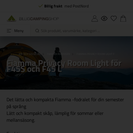
Billig frakt
med PostNord
Meny
IDE
MARKISER OCH SOLSEGEL
FIAMMA MARKISER
FIAMMA PRIVACY ROOM LIGHT FÖR F45S OCH F4
Fiamma Privacy Room Light för
F45S och F45 L
Det lätta och kompakta Fiamma -fodralet för din semester
på språng
Lätt och kompakt skåp, lämplig för sommar eller
mellansäsong.