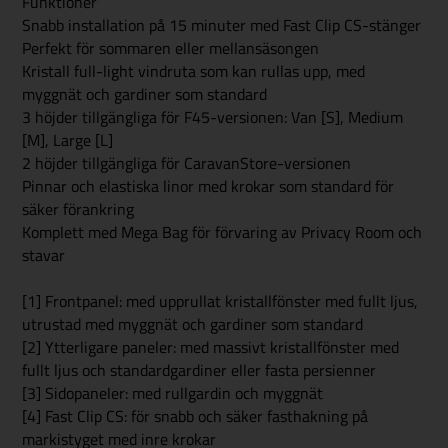
Funktioner
Snabb installation på 15 minuter med Fast Clip CS-stänger
Perfekt för sommaren eller mellansäsongen
Kristall full-light vindruta som kan rullas upp, med
myggnät och gardiner som standard
3 höjder tillgängliga för F45-versionen: Van [S], Medium
[M], Large [L]
2 höjder tillgängliga för CaravanStore-versionen
Pinnar och elastiska linor med krokar som standard för
säker förankring
Komplett med Mega Bag för förvaring av Privacy Room och
stavar
[1] Frontpanel: med upprullat kristallfönster med fullt ljus,
utrustad med myggnät och gardiner som standard
[2] Ytterligare paneler: med massivt kristallfönster med
fullt ljus och standardgardiner eller fasta persienner
[3] Sidopaneler: med rullgardin och myggnät
[4] Fast Clip CS: för snabb och säker fasthakning på
markistyget med inre krokar