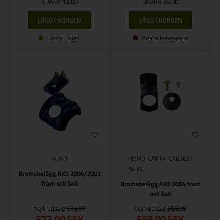
SPARA 12,00
SPARA 20,00
Finns i lager
Beställningsvara
AL-KO
REIMO-CAMP4-CARBEST
AL-KO
Bromsbelägg AKS 2004/2003
fram och bak
Bromsbelägg AKS 3004 fram
och bak
Vejl. udsalg
604,00
Vejl. udsalg
508,00
573,00
SEK
558,00
SEK