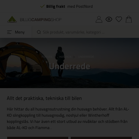
Billig frakt
med PostNord
Meny
FORSIDE
HUSVAGN
UNDERREDE
Underrede
Allt det praktiska, tekniska till bilen
Här hittar du all husvagnsutrustning din husvagn behöver. Allt från AL-
KO slingkoppling till husvagnsvåg, noshjul eller Wintherhoff
kopplingslås. Vi har även ett stort utbud av nivåkilar och stödben från
både AL-KO och Fiamma .