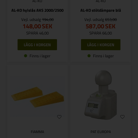
AL-KO
AL-KO
AL-KO hylslås AKS 2000/2500
AL-KO stötdämpare blå
Vejl. udsalg
194,00
Vejl. udsalg
653,00
148,00
SEK
587,00
SEK
SPARA 46,00
SPARA 66,00
Finns i lager
Finns i lager
FIAMMA
PAT EUROPA