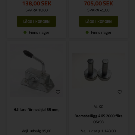
138,00
SEK
705,00
SEK
SPARA 18,00
SPARA 45,00
Finns i lager
Finns i lager
AL-KO
Hållare för noshjul 35 mm,
Bromsbelägg AKS 2000 före
06/93
Vejl. udsalg
95,00
Vejl. udsalg
1.148,00