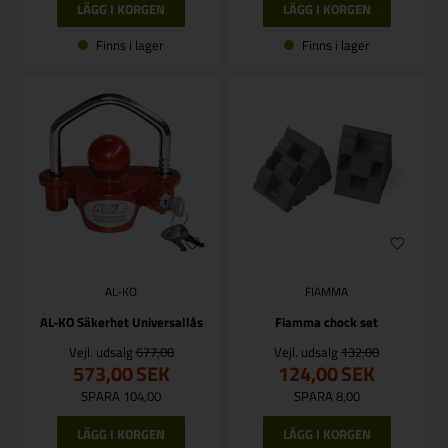
Finns i lager
Finns i lager
AL-KO
FIAMMA
AL-KO Säkerhet Universallås
Fiamma chock set
Vejl. udsalg
677,00
Vejl. udsalg
132,00
573,00
SEK
124,00
SEK
SPARA 104,00
SPARA 8,00