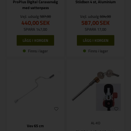
ProPlus Digital Caravanvåg
Stödben 4 st, Aluminium
med vattenpass
Vejl. udsalg
587,00
Vejl. udsalg
604,00
440,00
SEK
587,00
SEK
SPARA 147,00
SPARA 17,00
Finns i lager
Finns i lager
AL-KO
Vev 65 cm