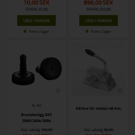
70,00
SEK
896,00
SEK
SPARA 25,00
SPARA 252,00
Finns i lager
Finns i lager
AL-KO
Hållare för noshjul 48 mm,
Bromsbelägg AKS
2000/2004/3004
Vejl. udsalg
709,00
Vejl. udsalg
96,00