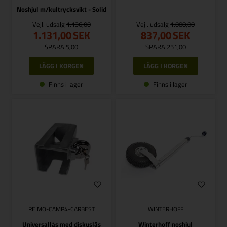
Noshjul m/kultrycksvikt - Solid
Vejl. udsalg
1.136,00
Vejl. udsalg
1.088,00
1.131,00
SEK
837,00
SEK
SPARA 5,00
SPARA 251,00
Finns i lager
Finns i lager
REIMO-CAMP4-CARBEST
WINTERHOFF
Universallås med diskuslås
Winterhoff noshjul