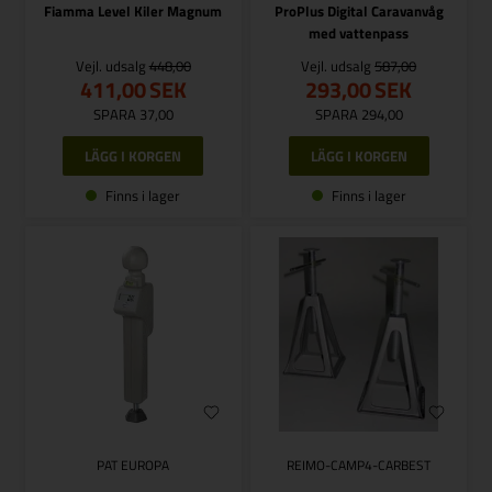
Fiamma Level Kiler Magnum
ProPlus Digital Caravanvåg
med vattenpass
Vejl. udsalg
448,00
Vejl. udsalg
587,00
411,00
SEK
293,00
SEK
SPARA 37,00
SPARA 294,00
Finns i lager
Finns i lager
PAT EUROPA
REIMO-CAMP4-CARBEST