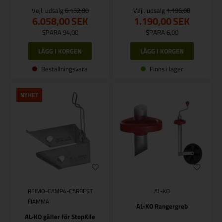
Vejl. udsalg
6.152,00
Vejl. udsalg
1.196,00
6.058,00
SEK
1.190,00
SEK
SPARA 94,00
SPARA 6,00
Beställningsvara
Finns i lager
NYHET
REIMO-CAMP4-CARBEST
AL-KO
FIAMMA
AL-KO Rangergreb
AL-KO gäller för StopKile