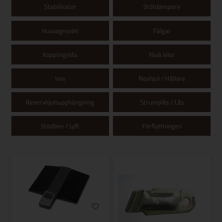
Stabilisator
Stötdämpare
Husvagnsvikt
Fälgar
Kopplingslås
Nivå kilar
Vev
Noshjul / Hållare
Reservhjulsupphängning
Strumplås / Lås
Stödben / Lyft
Förflyttningen