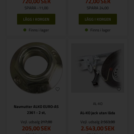
720,00
SEK
72,00
SEK
SPARA -11,00
SPARA 24,00
Finns i lager
Finns i lager
AL-KO
Navmutter ALKO EURO-AS
2361 - 2 st,
AL-KO jack utan låda
Vejl. udsalg
217,00
Vejl. udsalg
2.563,00
205,00
SEK
2.543,00
SEK