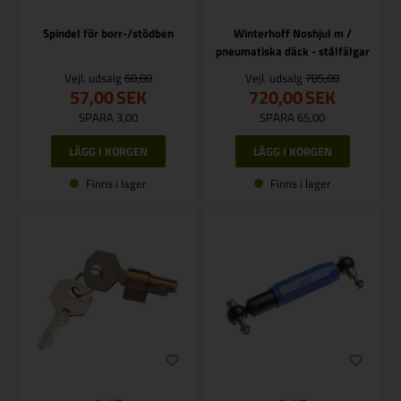
Spindel för borr-/stödben
Winterhoff Noshjul m /
pneumatiska däck - stålfälgar
Vejl. udsalg
60,00
Vejl. udsalg
785,00
57,00
SEK
720,00
SEK
SPARA 3,00
SPARA 65,00
Finns i lager
Finns i lager