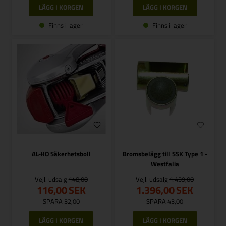
Finns i lager
Finns i lager
AL-KO Säkerhetsboll
Bromsbelägg till SSK Type 1 -
Westfalia
Vejl. udsalg
148,00
Vejl. udsalg
1.439,00
116,00
SEK
1.396,00
SEK
SPARA 32,00
SPARA 43,00