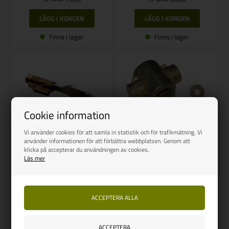
Finns i lager
Finns i lager
Cookie information
Vi använder cookies för att samla in statistik och för trafikmätning. Vi
använder informationen för att förbättra webbplatsen. Genom att
klicka på accepterar du användningen av cookies.
Läs mer
AL-KO
AL-KO Metall Spindelmutter
Ø20 mm
AL-KO hylslås AK7, AK10 / 2,
AK251 / 252
Vejl. udsalg
120,00
Vejl. udsalg
241,00
92,00
SEK
220,00
SEK
SPARA 28,00
SPARA 21,00