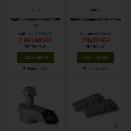
REICH
REICH
Digital Caravan vikt max.1500
Digital husvagnsvåg för en axel
kg
Vejl. udsalg
2.684,00
Vejl. udsalg
724,00
2.661,00
SEK
720,00
SEK
SPARA 23,00
SPARA 4,00
Finns i lager
Finns i lager