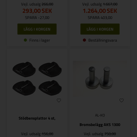
Vejl. udsalg
266,00
Vejl. udsalg
1.667,00
293,00
SEK
1.264,00
SEK
SPARA -27,00
SPARA 403,00
Finns i lager
Beställningsvara
AL-KO
Stödbensplattor 4 st,
Bromsbelägg AKS 1300
Vejl. udsalg
156,00
Vejl. udsalg
750,00