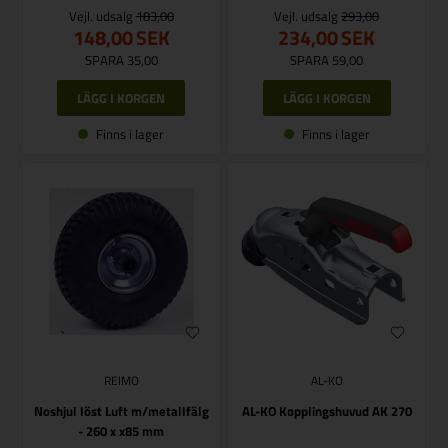
Vejl. udsalg
183,00
Vejl. udsalg
293,00
148,00
SEK
234,00
SEK
SPARA 35,00
SPARA 59,00
Finns i lager
Finns i lager
REIMO
AL-KO
Noshjul löst Luft m/metallfälg
AL-KO Kopplingshuvud AK 270
- 260 x x85 mm