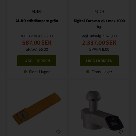
AL-KO
REICH
AL-KO stötdämpare grön
Digital Caravan vikt max 1000
kg
Vejl. udsalg
653,00
Vejl. udsalg
2.345,00
587,00
SEK
2.337,00
SEK
SPARA 66,00
SPARA 8,00
Finns i lager
Finns i lager