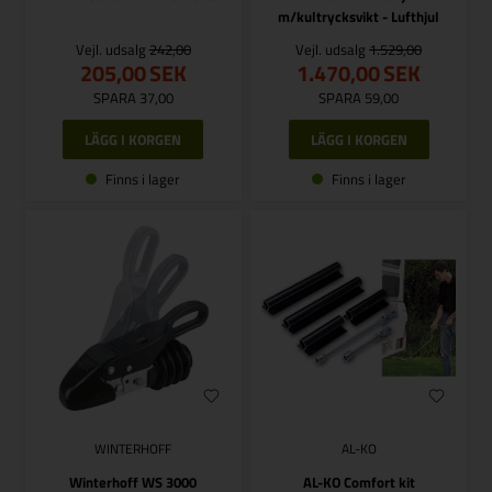
m/kultrycksvikt - Lufthjul
Vejl. udsalg
242,00
Vejl. udsalg
1.529,00
205,00
SEK
1.470,00
SEK
SPARA 37,00
SPARA 59,00
Finns i lager
Finns i lager
WINTERHOFF
AL-KO
Winterhoff WS 3000
AL-KO Comfort kit