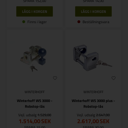
SPARA 152,00
SPARA 14,00
Finns i lager
Beställningsvara
WINTERHOFF
WINTERHOFF
Winterhoff WS 3000 -
Winterhoff WS 3000 plus -
Robstop-lås
Robstop-lås
Vejl. udsalg
1.529,00
Vejl. udsalg
2.647,00
1.514,00
SEK
2.617,00
SEK
SPARA 15,00
SPARA 30,00