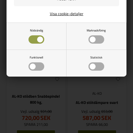
Visa cookie-detaljer
Finns i lager
Finns i lager
Nödvändig
Marknadsföring
Funktionell
Statistisk
AL-KO
AL-KO stödben Snabbspindel
800 kg,
AL-KO stötdämpare svart
Vejl. udsalg
931,00
Vejl. udsalg
653,00
720,00
SEK
587,00
SEK
SPARA 211,00
SPARA 66,00