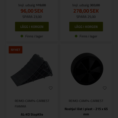
Vejl. udsalg
119,00
Vejl. udsalg
303,00
96,00
SEK
278,00
SEK
SPARA 23,00
SPARA 25,00
Finns i lager
Finns i lager
NYHET
REIMO-CAMP4-CARBEST
REIMO-CAMP4-CARBEST
FIAMMA
Noshjul löst i plast - 215 x 65
mm
AL-KO StopKile