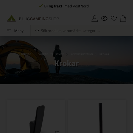
Billig frakt
med PostNord
Meny
FORSIDE
CAMPINGUTRUSTNING
KÖKSUTRUSTNING
KROKAR
Krokar