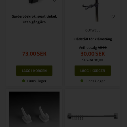
Garderobskrok, svart vinkel,
utan gångjärn
OUTWELL
Klädställ för klämstång
Vejl. udsalg
48,00
73,00
SEK
30,00
SEK
SPARA 18,00
Finns i lager
Finns i lager