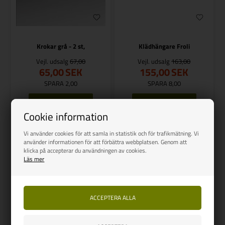
Krokar grå - 2 st,
Klädhängare Froli
Vejl. udsalg
67,00
Vejl. udsalg
163,00
65,00
SEK
155,00
SEK
SPARA 2,00
SPARA 8,00
Cookie information
Finns i lager
Finns i lager
Vi använder cookies för att samla in statistik och för trafikmätning. Vi
använder informationen för att förbättra webbplatsen. Genom att
klicka på accepterar du användningen av cookies.
Läs mer