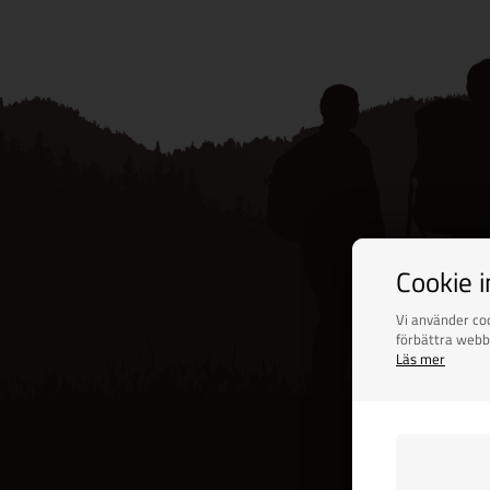
Cookie 
Vi använder coo
förbättra webb
Läs mer