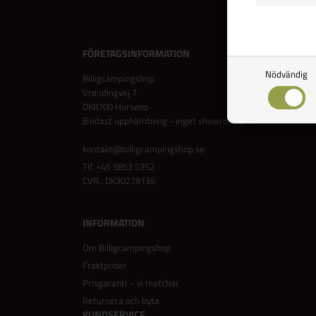
FÖRETAGSINFORMATION
Nödvändig
Billigcampingshop
Vrøndingvej 7
DK8700 Horsens
(Endast upphämtning - inget showroom)
kontakt@billigcampingshop.se
Tlf.
+45 5853 5352
CVR.: DK30278135
INFORMATION
Om Billigcampingshop
Fraktpriser
Prisgaranti – vi matchar
Returnera och byta
KUNDSERVICE