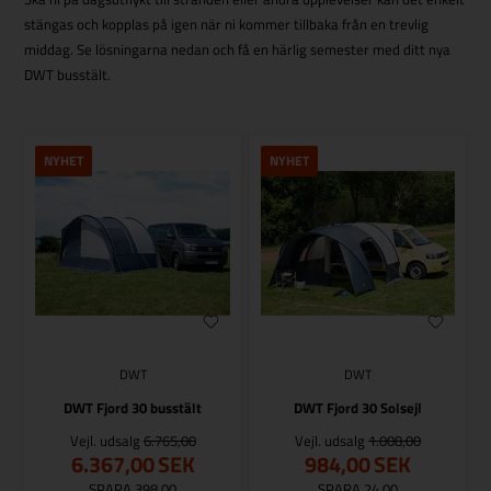
stängas och kopplas på igen när ni kommer tillbaka från en trevlig
middag. Se lösningarna nedan och få en härlig semester med ditt nya
DWT busstält.
NYHET
NYHET
DWT
DWT
DWT Fjord 30 busstält
DWT Fjord 30 Solsejl
Vejl. udsalg
6.765,00
Vejl. udsalg
1.008,00
6.367,00
SEK
984,00
SEK
SPARA 398,00
SPARA 24,00