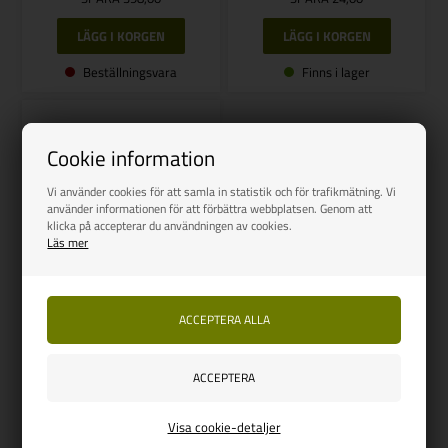
Beställningsvara
Finns i lager
Cookie information
Vi använder cookies för att samla in statistik och för trafikmätning. Vi
använder informationen för att förbättra webbplatsen. Genom att
klicka på accepterar du användningen av cookies.
Läs mer
DWT
DWT Fjord 30 sovetelt
Vejl. udsalg
1.015,00
955,00
SEK
SPARA 60,00
Visa cookie-detaljer