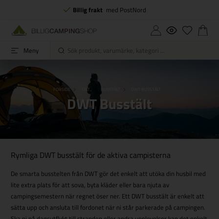
Billig frakt
med PostNord
Meny
FORSIDE
TÄLT
BUSSTÄLT
DWT BUSSTÄLT
DWT Busstält
Rymliga DWT busstält för de aktiva campisterna
De smarta busstelten från DWT gör det enkelt att utöka din husbil med
lite extra plats för att sova, byta kläder eller bara njuta av
campingsemestern när regnet öser ner. Ett DWT busstält är enkelt att
sätta upp och ansluta till fordonet när ni står parkerade på campingen.
Ska ni på dagsutflykt till stranden eller andra upplevelser kan det enkelt