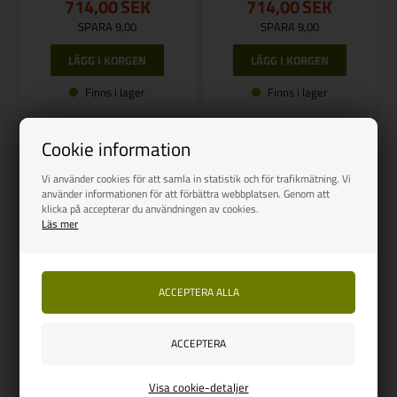
714,00
SEK
714,00
SEK
SPARA 9,00
SPARA 9,00
Finns i lager
Finns i lager
NYHET
Cookie information
Vi använder cookies för att samla in statistik och för trafikmätning. Vi
använder informationen för att förbättra webbplatsen. Genom att
klicka på accepterar du användningen av cookies.
Läs mer
REIMO
Vintersats för Reimo Casa
Royal
Vejl. udsalg
1.205,00
1.161,00
SEK
Visa cookie-detaljer
SPARA 44,00