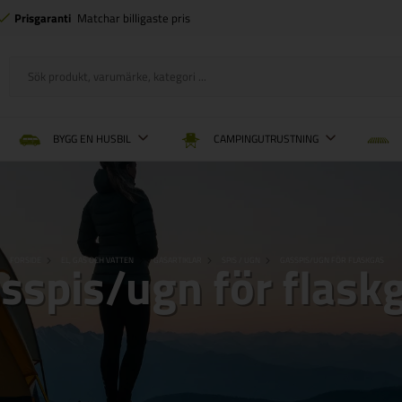
Prisgaranti
Matchar billigaste pris
BYGG EN HUSBIL
CAMPINGUTRUSTNING
sspis/ugn för flask
FORSIDE
EL, GAS OCH VATTEN
GASARTIKLAR
SPIS / UGN
GASSPIS/UGN FÖR FLASKGAS