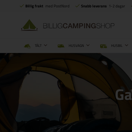
Billig frakt
med PostNord
Snabb leverans
1-2 dagar
TÄLT
HUSVAGN
HUSBIL
Ga