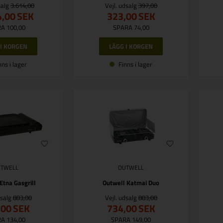
salg
3.614,00
Vejl. udsalg
397,00
4,00
SEK
323,00
SEK
A 100,00
SPARA 74,00
nns i lager
Finns i lager
UTWELL
OUTWELL
Etna Gasgrill
Outwell Katmai Duo
dsalg
883,00
Vejl. udsalg
883,00
,00
SEK
734,00
SEK
A 134,00
SPARA 149,00