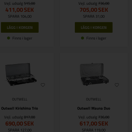
Vejl. udsalg
515,00
Vejl. udsalg
736,00
411,00
SEK
705,00
SEK
SPARA 104,00
SPARA 31,00
Finns i lager
Finns i lager
OUTWELL
OUTWELL
Outwell Kirishima Trio
Outwell Mauna Duo
Vejl. udsalg
817,00
Vejl. udsalg
736,00
690,00
SEK
617,00
SEK
SPARA 127,00
SPARA 119,00