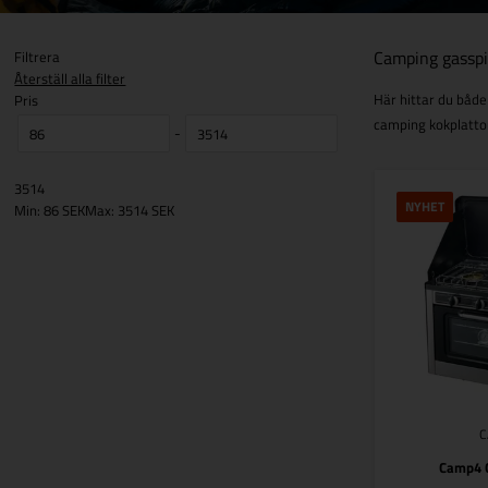
Camping gasspi
Filtrera
Återställ alla filter
Här hittar du både
Pris
camping kokplattor
-
3514
NYHET
Min: 86 SEK
Max: 3514 SEK
Camp4 