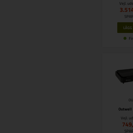
Vejl. ud
3.51
SPAR
Fi
O
Outwell 
Vejl. u
749
SPAR