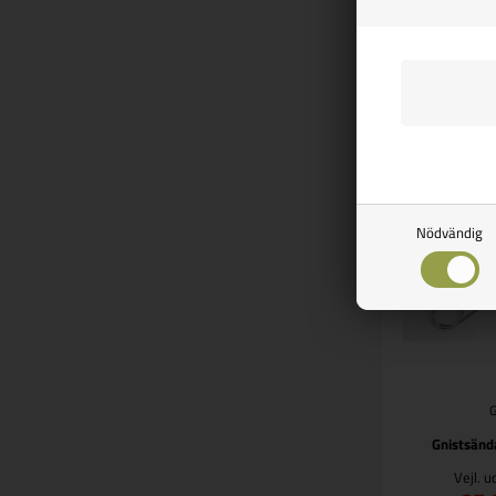
SPA
Fi
Nödvändig
Gnistsända
Vejl. 