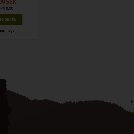
00
SEK
RA 9,00
nns i lager