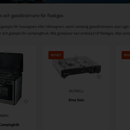
s och gasolbrännare för flaskgas
 gasspis för husvagnen eller tältvagnen, samt camping gasolbrännare utan ugn. V
 och gasspis för campingbruk. Alla gasspisar kan anslutas till flaskgas. Köp camp
NYHET
NY
OUTWELL
Etna Solo
CAMP4
Campingkök