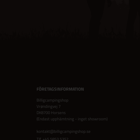
FÖRETAGSINFORMATION
Billigcampingshop
Vrøndingvej 7
DK8700 Horsens
(Endast upphämtning - inget showroom)
kontakt@billigcampingshop.se
Tlf.
+45 5853 5352