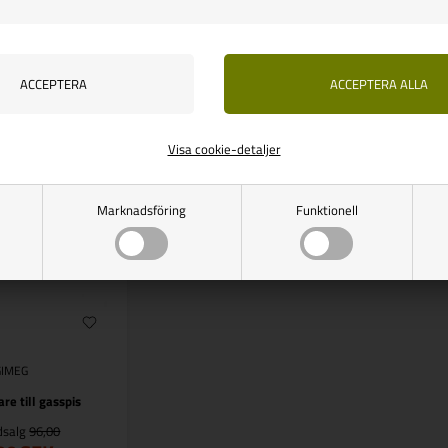
RA 44,00
SPARA 41,00
nns i lager
Finns i lager
Visa cookie-detaljer
Marknadsföring
Funktionell
GIMEG
re till gasspis
udsalg
96,00