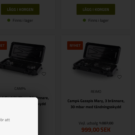
Finns i lager
Finns i lager
HET
NYHET
CAMP4
REIMO
 4 Gaskök Mary, 2 brännare,
Camp4 Gasspis Mary, 3 brännare,
 mbar, med tändningsskydd
30 mbar med tändningsskydd
ör att
Vejl. udsalg
842,00
Vejl. udsalg
1.087,00
764,00
SEK
999,00
SEK