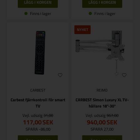
Finns i lager
Finns i lager
NYHET
CARBEST
REIMO
Carbest fjärrkontroll för smart
CARBEST Simon Luxury XL TV-
TV
hållare 18"-30"
Vejl. udsalg
31,00
Vejl. udsalg
967,00
117,00
SEK
940,00
SEK
SPARA -86,00
SPARA 27,00