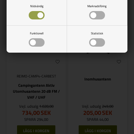
Finns i lager
Finns i lager
Nödvändig
Marknadsföring
Funktionell
Statistisk
REIMO-CAMP4-CARBEST
Inomhusantenn
Campingantenn Aktiv
Utomhusantenn 20 dB FM /
VHF / UHF
Vejl. udsalg
1.028,00
Vejl. udsalg
249,00
734,00
SEK
205,00
SEK
SPARA 294,00
SPARA 44,00