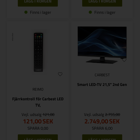
Finns i lager
Finns i lager
CARBEST
Smart LED-TV 21,5" 2nd Gen
REIMO
Fjärrkontroll för Carbest LED
TV,
Vejl. udsalg
121,00
Vejl. udsalg
2.755,00
121,00
SEK
2.749,00
SEK
SPARA 0,00
SPARA 6,00