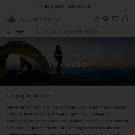
Billig frakt
med PostNord
Meny
FORSIDE
HUSVAGN
DIVERSE
TV / RADIO
TV / Radio
Camping-TV och radio
Med en smart platt-TV till husvagnen får du en TV som inte tar mycket
plats. Här hittar du vårt sortiment av camping-TV, radioer och
antenner, så att du kan njuta av den välkända underhållningen hemifrån
även när du är på resande fot. Våra camping-TV levereras med allt du
behöver för att komma igång: Om TV:n inte kan ta 12 V (och 230 V)