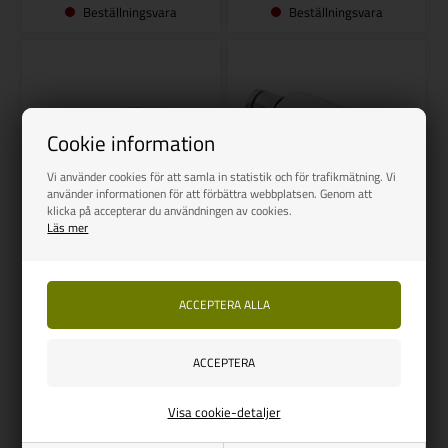
Beställningsvara
Beställningsvara
Cookie information
Vi använder cookies för att samla in statistik och för trafikmätning. Vi
använder informationen för att förbättra webbplatsen. Genom att
klicka på accepterar du användningen av cookies.
Läs mer
SWEEX
REIMO-CAMP4-CARBEST
Trådlös Bluetooth-högtalare
Solara kabelinföring enkel
Explorer Compact
Vejl. udsalg
133,00
396,00
SEK
131,00
SEK
SPARA 2,00
Visa cookie-detaljer