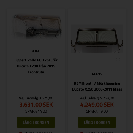
REIMO
Lippert Rollo ECLIPSE, für
Ducato X290 från 2015
Frontruta
REMIS
REMIfront IV Mörkläggning
Ducato X250 2006-2011 klass
Vejl. udsalg
3.675,00
Vejl. udsalg
4.268,00
3.631,00
SEK
4.249,00
SEK
SPARA 44,00
SPARA 19,00
Beställningsvara
Beställningsvara