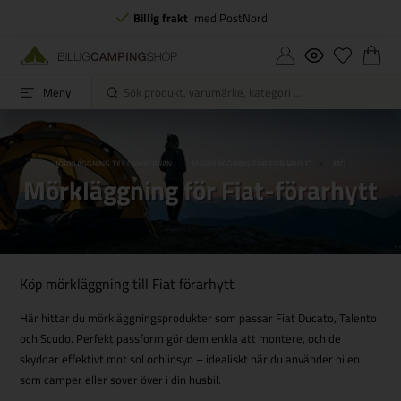
Billig frakt
med PostNord
Meny
N HUSBIL
MÖRKLÄGGNING TILL CAMPERVAN
MÖRKLÄGGNING FÖR FÖRARHYTT
MÖRKLÄGGNING FÖ
Mörkläggning för Fiat-förarhytt
Köp mörkläggning till Fiat förarhytt
Här hittar du mörkläggningsprodukter som passar Fiat Ducato, Talento
och Scudo. Perfekt passform gör dem enkla att montere, och de
skyddar effektivt mot sol och insyn – idealiskt när du använder bilen
som camper eller sover över i din husbil.