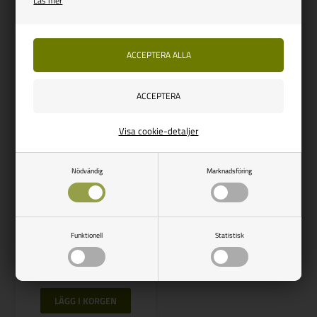
Läs mer
Beställningsvara
Beställningsvara
Visa cookie-detaljer
Nödvändig
Marknadsföring
REMIS
REMIfront IV mörkläggning
Ducato X290 från 2014 beige
Funktionell
Statistisk
Vejl. udsalg
5.002,00
4.955,00
SEK
SPARA 47,00