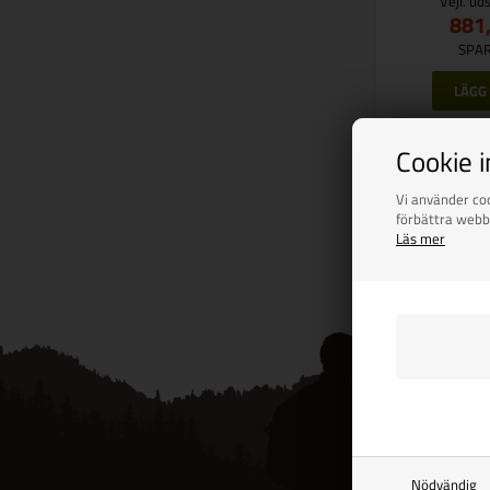
Vejl. ud
881
SPAR
Fi
Cookie 
Vi använder coo
Side 1/1
förbättra webb
Läs mer
Nödvändig