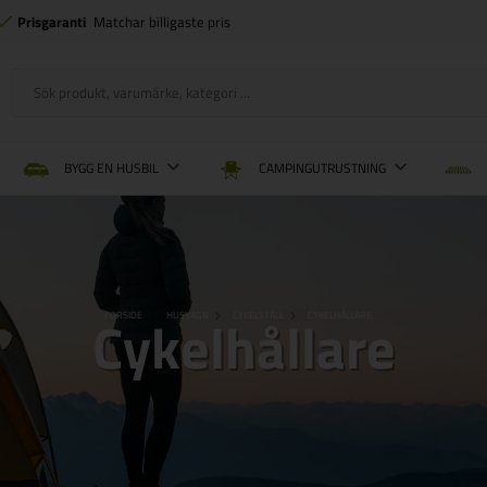
Prisgaranti
Matchar billigaste pris
BYGG EN HUSBIL
CAMPINGUTRUSTNING
Cykelhållare
FORSIDE
HUSVAGN
CYKELSTÄLL
CYKELHÅLLARE