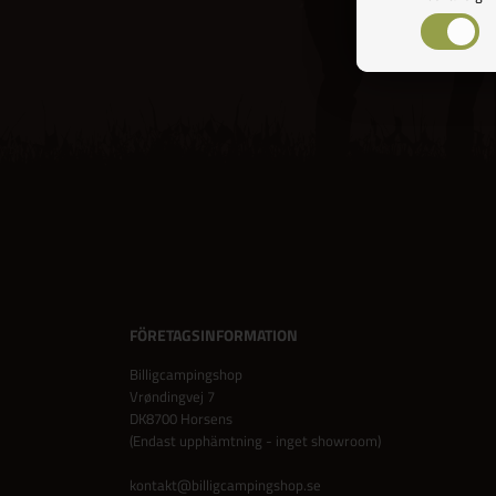
FÖRETAGSINFORMATION
Billigcampingshop
Vrøndingvej 7
DK8700 Horsens
(Endast upphämtning - inget showroom)
kontakt@billigcampingshop.se