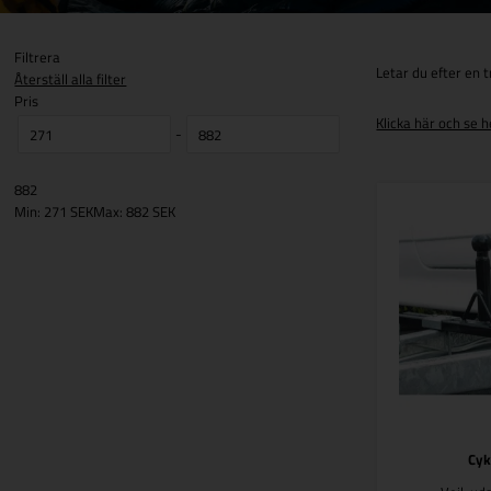
Filtrera
Letar du efter en t
Återställ alla filter
Pris
Klicka här och se h
-
882
Min: 271 SEK
Max: 882 SEK
Cy