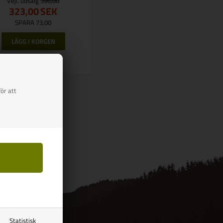
Vejl. udsalg
396,00
323,00
SEK
SPARA 73,00
Finns i lager
ör att
Statistisk