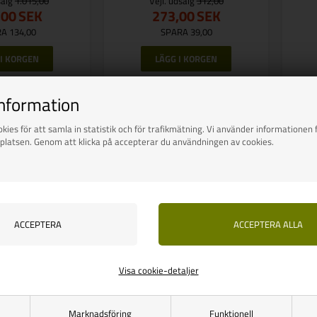
salg
1.015,00
Vejl. udsalg
312,00
,00
SEK
273,00
SEK
A 134,00
SPARA 39,00
nns i lager
Finns i lager
information
kies för att samla in statistik och för trafikmätning. Vi använder informationen f
platsen. Genom att klicka på accepterar du användningen av cookies.
Visa cookie-detaljer
Marknadsföring
Funktionell