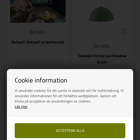
OUTWELL
Outwell Outwell projektorduk
OUTWELL
Outwell Pollux Lux Shadow
Green
Vejl. udsalg
692,00
Vejl. udsalg
817,00
558,00
SEK
631,00
SEK
Cookie information
SPARA 134,00
SPARA 186,00
Vi använder cookies för att samla in statistik och för trafikmätning. Vi
använder informationen för att förbättra webbplatsen. Genom att
klicka på accepterar du användningen av cookies.
Läs mer
Finns i lager
Finns i lager
NYHET