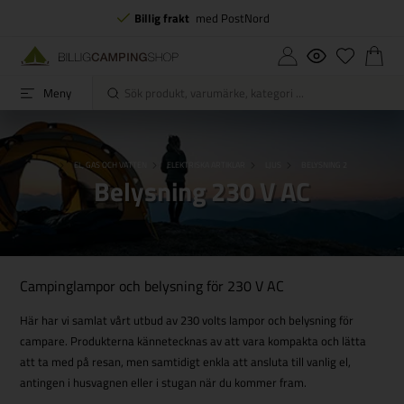
Billig frakt
med PostNord
Meny
FORSIDE
EL, GAS OCH VATTEN
ELEKTRISKA ARTIKLAR
LJUS
BELYSNING 230 V AC
Belysning 230 V AC
Campinglampor och belysning för 230 V AC
Här har vi samlat vårt utbud av 230 volts lampor och belysning för
campare. Produkterna kännetecknas av att vara kompakta och lätta
att ta med på resan, men samtidigt enkla att ansluta till vanlig el,
antingen i husvagnen eller i stugan när du kommer fram.