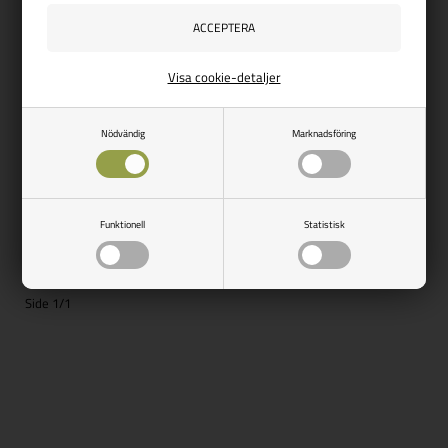
OUTWELL
Visa cookie-detaljer
Pollux Lux Cream White
Vejl. udsalg
780,00
Nödvändig
Marknadsföring
587,00
SEK
SPARA 193,00
Funktionell
Statistisk
Finns i lager
Side 1/1