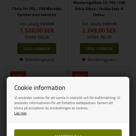
Monteringsfäste för F65 / F80
Fäste för F65 / F80 Mecedes
Adria Adora / Hobby Easy &
Sprinter med takräcke
Ontour
Vejl. udsalg
1.693,00
Vejl. udsalg
3.031,00
1.528,00
SEK
2.249,00
SEK
SPARA 165,00
SPARA 782,00
Beställningsvara
Beställningsvara
NYHET
NYHET
Cookie information
Vi använder cookies för att samla in statistik och för trafikmätning. Vi
använder informationen för att förbättra webbplatsen. Genom att
klicka på accepterar du användningen av cookies.
Läs mer
FIAMMA
REIMO-CAMP4-CARBEST