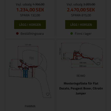
Vejl. udsalg
1.366,00
Vejl. udsalg
3.285,00
1.234,00
SEK
2.470,00
SEK
SPARA 132,00
SPARA 815,00
Beställningsvara
Finns i lager
REIMO
Monteringsfäste för Fiat
Ducato, Peugeot Boxer, Citroën
Jumper
FIAMMA