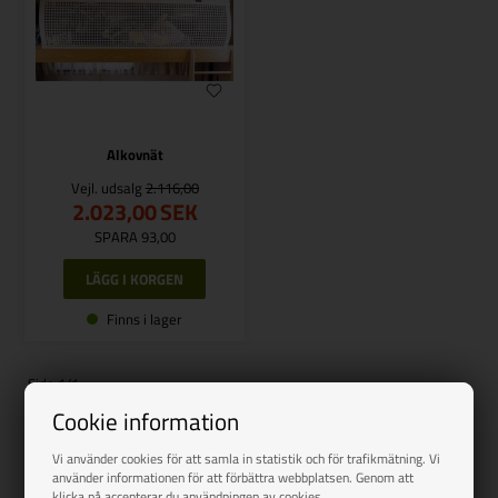
Alkovnät
Vejl. udsalg
2.116,00
2.023,00
SEK
SPARA 93,00
Finns i lager
Side 1/1
Cookie information
Vi använder cookies för att samla in statistik och för trafikmätning. Vi
använder informationen för att förbättra webbplatsen. Genom att
klicka på accepterar du användningen av cookies.