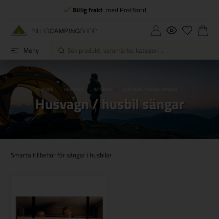
Billig frakt
med PostNord
Meny
FORSIDE
HUSVAGN
INTERIÖR
HUSVAGN / HUSBIL SÄNGAR
Husvagn / husbil sängar
Smarta tillbehör för sängar i husbilar.