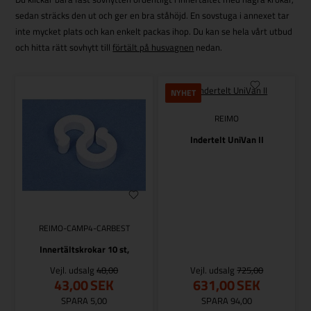
sedan sträcks den ut och ger en bra ståhöjd. En sovstuga i annexet tar
inte mycket plats och kan enkelt packas ihop. Du kan se hela vårt utbud
och hitta rätt sovhytt till
förtält på husvagnen
nedan.
NYHET
REIMO
Indertelt UniVan II
REIMO-CAMP4-CARBEST
Innertältskrokar 10 st,
Vejl. udsalg
48,00
Vejl. udsalg
725,00
43,00
SEK
631,00
SEK
SPARA 5,00
SPARA 94,00