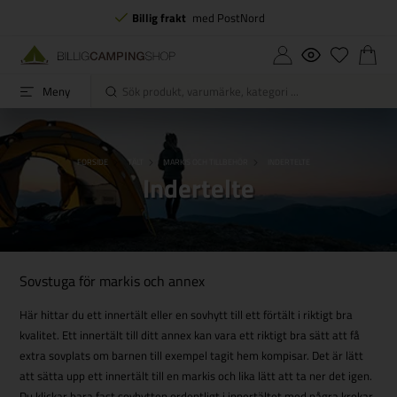
Billig frakt
med PostNord
Meny
FORSIDE
TÄLT
MARKIS OCH TILLBEHÖR
INDERTELTE
Indertelte
Sovstuga för markis och annex
Här hittar du ett innertält eller en sovhytt till ett förtält i riktigt bra
kvalitet. Ett innertält till ditt annex kan vara ett riktigt bra sätt att få
extra sovplats om barnen till exempel tagit hem kompisar. Det är lätt
att sätta upp ett innertält till en markis och lika lätt att ta ner det igen.
Du klickar bara fast sovhytten ordentligt i innertältet med några krokar,