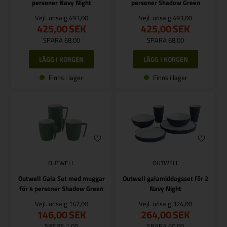
personer Navy Night
personer Shadow Green
Vejl. udsalg
493,00
Vejl. udsalg
493,00
425,00
SEK
425,00
SEK
SPARA 68,00
SPARA 68,00
Finns i lager
Finns i lager
OUTWELL
OUTWELL
Outwell Gala Set med muggar
Outwell galamiddagsset för 2
för 4 personer Shadow Green
Navy Night
Vejl. udsalg
147,00
Vejl. udsalg
324,00
146,00
SEK
264,00
SEK
SPARA 1,00
SPARA 60,00