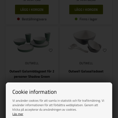
Beställningsvara
Finns i lager
OUTWELL
OUTWELL
Outwell Galamiddagsset för 2
Outwell Galasalladsset
personer Shadow Green
Vejl. udsalg
324,00
Vejl. udsalg
265,00
264,00
SEK
205,00
SEK
Cookie information
SPARA 60,00
SPARA 60,00
Vi använder cookies för att samla in statistik och för trafikmätning. Vi
använder informationen för att förbättra webbplatsen. Genom att
klicka på accepterar du användningen av cookies.
Läs mer
Finns i lager
Finns i lager