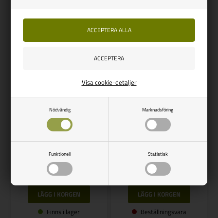
NYHET
Visa cookie-detaljer
CAMP4
Serviceset, Deep Water från
Nödvändig
Marknadsföring
REIMO
Camp4
Set med 2 matchande
dricksglas med SAFARI-motiv
Vejl. udsalg
109,00
Funktionell
Statistisk
470,00
SEK
107,00
SEK
SPARA 2,00
Finns i lager
Beställningsvara