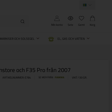
Min konto
Sete
Gemt
Korg
MARKISER OCH SOLSEGEL
EL, GAS OCH VATTEN
anstore och F35 Pro från 2007
ARTIKELNUMMER:
E784
SE MER FRÅN
FIAMMA
VIKT:
130
GR.