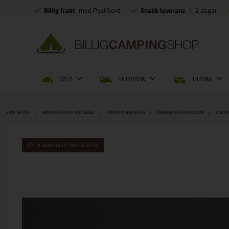
Billig frakt
med PostNord
Snabb leverans
1-2 dagar
TÄLT
HUSVAGN
HUSBIL
HÄR ÄR DU-
MARKISER OCH SOLSEGEL
FIAMMA MARKISER
FIAMMA RESERVDELAR
CARAV
8 AANDRA TITTAR PÅ DETTA