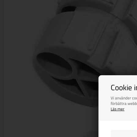
Cookie 
Vi använder coo
förbättra webb
Läs mer