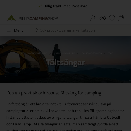
Billig frakt
med PostNord
Meny
FORSIDE
CAMPINGUTRUSTNING
CAMPINGMÖBLER
CAMPINGSÄNGAR
TÄLTSÄNGAR
Tältsängar
Köp en praktisk och robust fältsäng för camping
En fältsäng är ett bra alternativ till luftmadrassen när du ska på
campingtur eller om du vill sova ute i naturen. Hos Billigcampingshop.se
hittar du ett stort utbud av billiga fältsängar till salu från bl.a Outwell
och Easy Camp . Alla fältsängar är lätta, men samtidigt gjorda av ett
mycket robust material. Se utbudet nedan och köp campingfältsängen