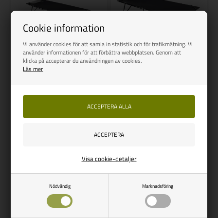
Cookie information
Vi använder cookies för att samla in statistik och för trafikmätning. Vi
använder informationen för att förbättra webbplatsen. Genom att
OUTWELL
OUTWELL
klicka på accepterar du användningen av cookies.
Läs mer
Outwell Posadas enkelsäng
Outwell Posadas, XL
Vejl. udsalg
931,00
Vejl. udsalg
1.225,00
793,00
SEK
1.043,00
SEK
SPARA 138,00
SPARA 182,00
Finns i lager
Finns i lager
Visa cookie-detaljer
Side 1/1
Nödvändig
Marknadsföring