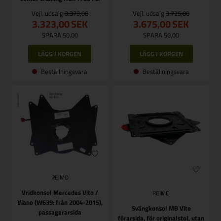
Vejl. udsalg
3.373,00
Vejl. udsalg
3.725,00
3.323,00
SEK
3.675,00
SEK
SPARA 50,00
SPARA 50,00
Beställningsvara
Beställningsvara
REIMO
Vridkonsol Mercedes Vito /
REIMO
Viano (W639: från 2004-2015),
Svängkonsol MB Vito
passagerarsida
förarsida, för originalstol, utan