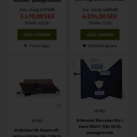
Multivan - passagerarsidan
Vejl. udsalg
3.573,00
Vejl. udsalg
4.025,00
3.470,00
SEK
4.014,00
SEK
SPARA 103,00
SPARA 11,00
Finns i lager
Beställningsvara
REIMO
Vridkonsol Mercedes Vito /
REIMO
Viano (W447: från 2015),
Vridkonsol för Ducato off-
passagerarsida
center vridning från 7/06 Fs.