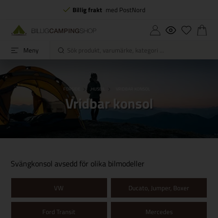
Billig frakt
med PostNord
Meny
FORSIDE
HUSBIL
VRIDBAR KONSOL
Vridbar konsol
Svängkonsol avsedd för olika bilmodeller
VW
Ducato, Jumper, Boxer
Ford Transit
Mercedes