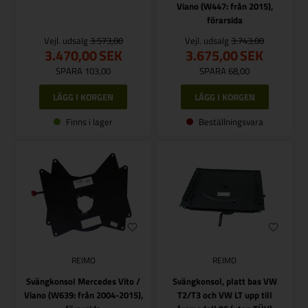
Viano (W447: från 2015),
förarsida
Vejl. udsalg
3.573,00
Vejl. udsalg
3.743,00
3.470,00
SEK
3.675,00
SEK
SPARA 103,00
SPARA 68,00
Finns i lager
Beställningsvara
REIMO
REIMO
Svängkonsol Mercedes Vito /
Svängkonsol, platt bas VW
Viano (W639: från 2004-2015),
T2/T3 och VW LT upp till