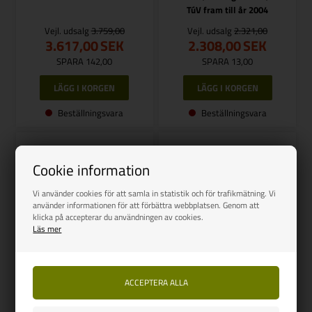
TúV fram till år 2004
Vejl. udsalg
3.759,00
Vejl. udsalg
2.321,00
3.617,00
SEK
2.308,00
SEK
SPARA 142,00
SPARA 13,00
Beställningsvara
Beställningsvara
Cookie information
Vi använder cookies för att samla in statistik och för trafikmätning. Vi
använder informationen för att förbättra webbplatsen. Genom att
klicka på accepterar du användningen av cookies.
Läs mer
REIMO
REIMO
Svängkonsol VW T4 från år
Svängkonsol VWT4, 96-2003