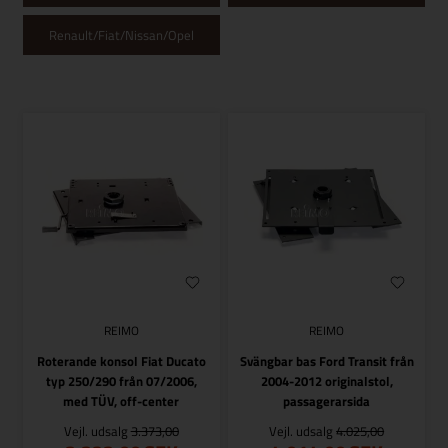
Renault/Fiat/Nissan/Opel
REIMO
REIMO
Roterande konsol Fiat Ducato
Svängbar bas Ford Transit från
typ 250/290 från 07/2006,
2004-2012 originalstol,
med TÜV, off-center
passagerarsida
Vejl. udsalg
3.373,00
Vejl. udsalg
4.025,00