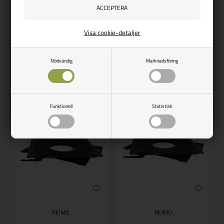
3/96
passagerarsida, originalstol
med TúV
Vejl. udsalg
3.457,00
Vejl. udsalg
2.369,00
Visa cookie-detaljer
3.484,00
SEK
2.367,00
SEK
SPARA -27,00
SPARA 2,00
Nödvändig
Marknadsföring
Finns i lager
Beställningsvara
Funktionell
Statistisk
REIMO
REIMO