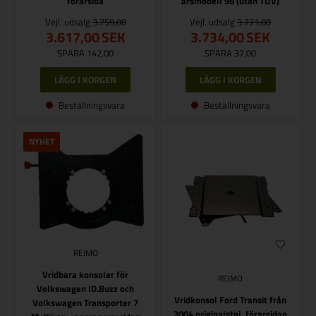
förarsida
årsmodell 96 (utan TÜV)
Vejl. udsalg
3.759,00
Vejl. udsalg
3.771,00
3.617,00
SEK
3.734,00
SEK
SPARA 142,00
SPARA 37,00
Beställningsvara
Beställningsvara
NYHET
REIMO
Vridbara konsoler för
REIMO
Volkswagen ID.Buzz och
Vridkonsol Ford Transit från
Volkswagen Transporter 7
2004 originalstol, förarsidan