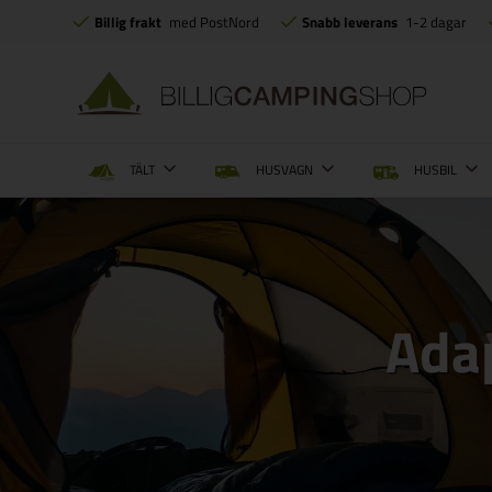
Billig frakt
med PostNord
Snabb leverans
1-2 dagar
TÄLT
HUSVAGN
HUSBIL
Ada