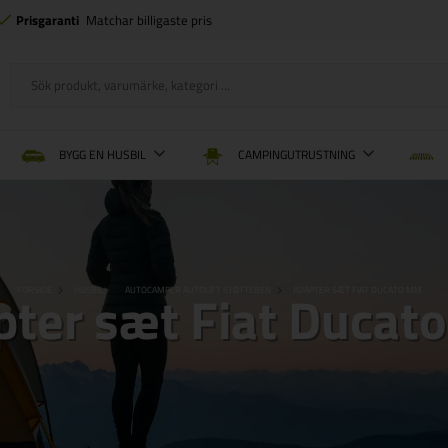
Prisgaranti
Matchar billigaste pris
BYGG EN HUSBIL
CAMPINGUTRUSTNING
pter sæt Fiat Ducat
FORSIDE
HUSBIL
AUTOCAMPER AUTOLIFT STØTTEBEN
ADAPTER SÆT FIAT DUCATO MM