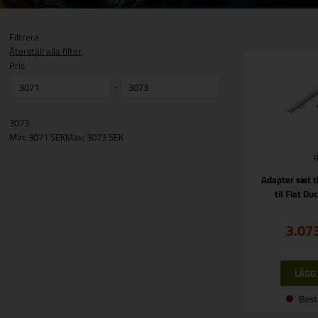
Filtrera
Återställ alla filter
Pris
-
3073
Min: 3071 SEK
Max: 3073 SEK
Adapter sæt ti
til Fiat D
3.07
Best