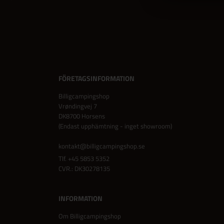
FÖRETAGSINFORMATION
Billigcampingshop
Vrøndingvej 7
DK8700 Horsens
(Endast upphämtning - inget showroom)
kontakt@billigcampingshop.se
Tlf.
+45 5853 5352
CVR.: DK30278135
INFORMATION
Om Billigcampingshop