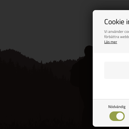
Side 1/1
Cookie 
Vi använder coo
förbättra webb
Läs mer
Nödvändig