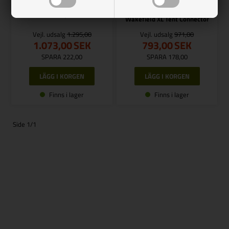
OUTWELL
Wakefield XL Sidovägg med
fönster, 2 st.
Wakefield XL Tent Connector
Vejl. udsalg
1.295,00
Vejl. udsalg
971,00
1.073,00
SEK
793,00
SEK
SPARA 222,00
SPARA 178,00
Finns i lager
Finns i lager
Side 1/1