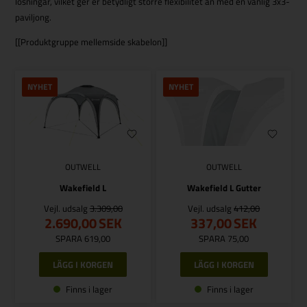
lösningar, vilket ger er betydligt större flexibilitet än med en vanlig 3x3-
paviljong.
[[Produktgruppe mellemside skabelon]]
NYHET
NYHET
OUTWELL
OUTWELL
Wakefield L
Wakefield L Gutter
Vejl. udsalg
3.309,00
Vejl. udsalg
412,00
2.690,00
SEK
337,00
SEK
SPARA 619,00
SPARA 75,00
Finns i lager
Finns i lager