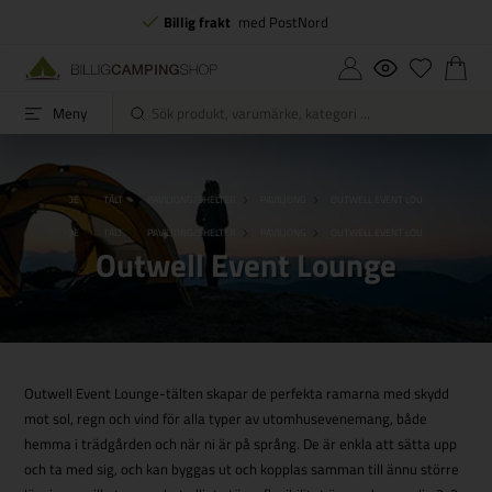
Billig frakt
med PostNord
Meny
FORSIDE
TÄLT
PAVILJONG/SHELTER
PAVILJONG
OUTWELL EVENT LOUNGE
FORSIDE
TÄLT
PAVILJONG/SHELTER
PAVILJONG
OUTWELL EVENT LOUNGE
Outwell Event Lounge
Outwell Event Lounge-tälten skapar de perfekta ramarna med skydd
mot sol, regn och vind för alla typer av utomhusevenemang, både
hemma i trädgården och när ni är på språng. De är enkla att sätta upp
och ta med sig, och kan byggas ut och kopplas samman till ännu större