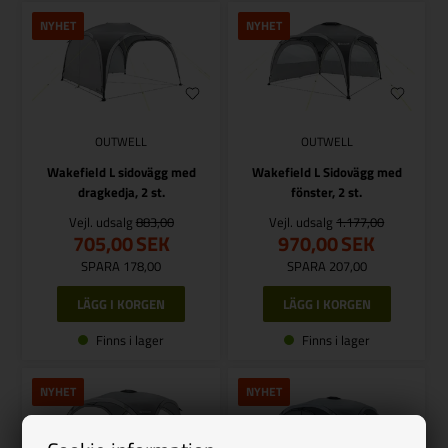
NYHET
NYHET
OUTWELL
OUTWELL
Wakefield L sidovägg med
Wakefield L Sidovägg med
dragkedja, 2 st.
fönster, 2 st.
Vejl. udsalg
883,00
Vejl. udsalg
1.177,00
705,00
SEK
970,00
SEK
SPARA 178,00
SPARA 207,00
Finns i lager
Finns i lager
NYHET
NYHET