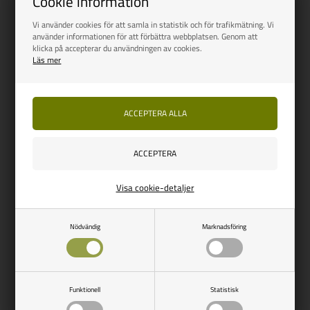
Cookie information
Vi använder cookies för att samla in statistik och för trafikmätning. Vi
använder informationen för att förbättra webbplatsen. Genom att
OUTWELL
OUTWELL
klicka på accepterar du användningen av cookies.
Läs mer
Wakefield XL
Wakefield XL sidovägg med
dragkedja, 2 st.
Vejl. udsalg
3.677,00
Vejl. udsalg
971,00
3.014,00
SEK
793,00
SEK
SPARA 663,00
SPARA 178,00
Finns i lager
Finns i lager
Visa cookie-detaljer
NYHET
NYHET
Nödvändig
Marknadsföring
Funktionell
Statistisk
OUTWELL