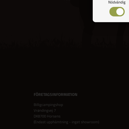
Nödvändig
FÖRETAGSINFORMATION
Billigcampingshop
Vrøndingvej 7
DK8700 Horsens
(Endast upphämtning - inget showroom)