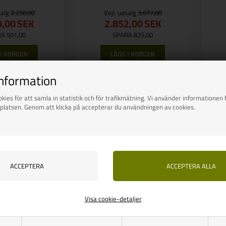
salg
2.250,00
Vejl. udsalg
3.677,00
9,00
SEK
2.852,00
SEK
A 501,00
SPARA 825,00
nns i lager
Finns i lager
information
kies för att samla in statistik och för trafikmätning. Vi använder informationen f
platsen. Genom att klicka på accepterar du användningen av cookies.
Visa cookie-detaljer