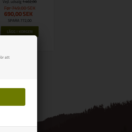
Vejl. udsalg
1.462,00
749,00
690,00
SEK
SPARA 772,00
Finns i lager
ör att