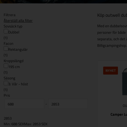
Köp outwell dub
Filtrera
Återställ alla filter
Med en dubbelsovsä
Sovsäck typ
Dubbel
personer för både
(1)
separata, och det 
Facon
Billigcampingshop
Rektangulär
(1)
Kroppslängd
195 cm
NYHET
(1)
Säsong
3: Vår - höst
(1)
Pris
-
O
Camper Lu
2853
Min: 688 SEK
Max: 2853 SEK