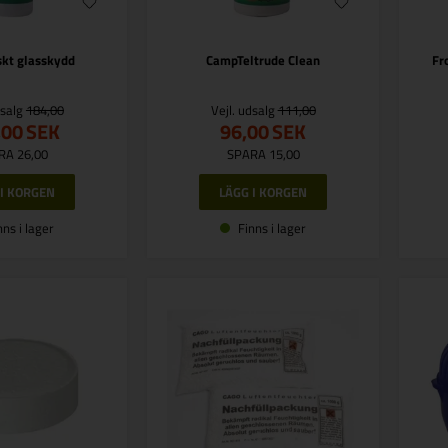
skt glasskydd
CampTeltrude Clean
Fr
dsalg
184,00
Vejl. udsalg
111,00
,00
SEK
96,00
SEK
RA 26,00
SPARA 15,00
nns i lager
Finns i lager