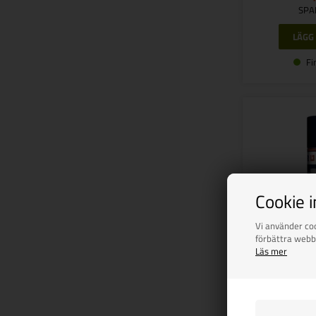
SPA
Fi
Cookie 
Vi använder coo
förbättra webb
Läs mer
Teflonske