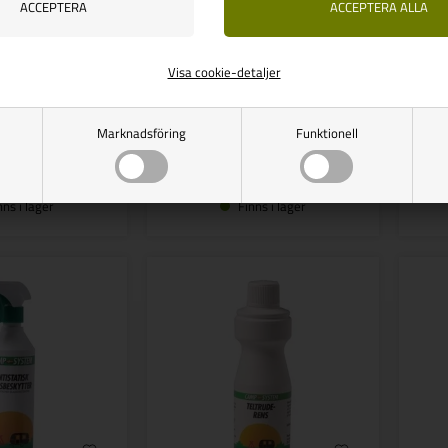
THETFORD
Thetford Plastrengöring
Visa cookie-detaljer
Vejl. udsalg
87,00
,00
SEK
73,00
SEK
SPARA 14,00
Marknadsföring
Funktionell
nns i lager
Finns i lager