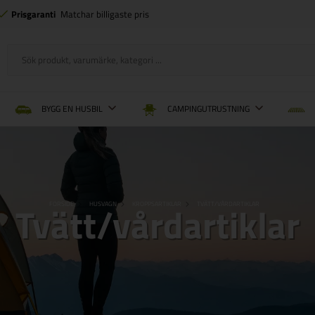
Prisgaranti
Matchar billigaste pris
BYGG EN HUSBIL
CAMPINGUTRUSTNING
Tvätt/vårdartiklar
FORSIDE
HUSVAGN
KROPPSARTIKLAR
TVÄTT/VÅRDARTIKLAR