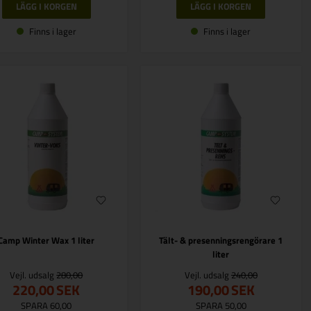
Finns i lager
Finns i lager
Camp Winter Wax 1 liter
Tält- & presenningsrengörare 1
liter
Vejl. udsalg
280,00
Vejl. udsalg
240,00
220,00
SEK
190,00
SEK
SPARA 60,00
SPARA 50,00