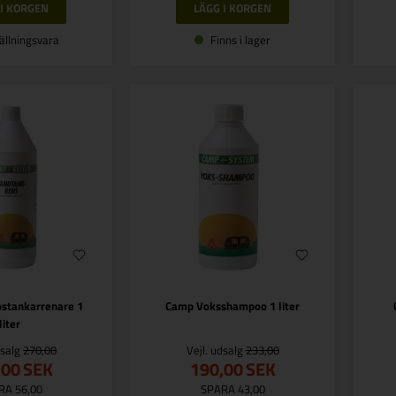
ällningsvara
Finns i lager
stankarrenare 1
Camp Voksshampoo 1 liter
liter
dsalg
270,00
Vejl. udsalg
233,00
,00
SEK
190,00
SEK
RA 56,00
SPARA 43,00