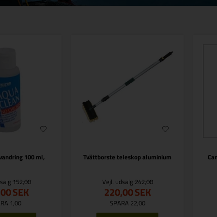
vandring 100 ml,
Tvättborste teleskop aluminium
Cam
dsalg
152,00
Vejl. udsalg
242,00
,00
SEK
220,00
SEK
RA 1,00
SPARA 22,00