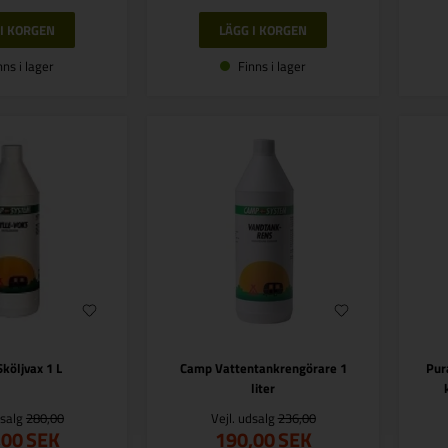
nns i lager
Finns i lager
köljvax 1 L
Camp Vattentankrengörare 1
Pur
liter
dsalg
280,00
Vejl. udsalg
236,00
,00
SEK
190,00
SEK