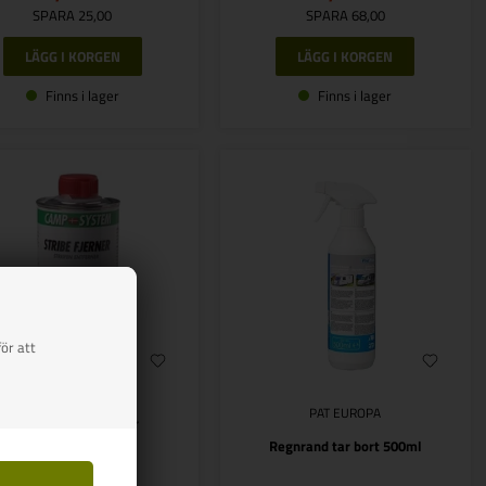
SPARA 25,00
SPARA 68,00
Finns i lager
Finns i lager
ör att
PAT EUROPA
Camp Stripe Remover
Regnrand tar bort 500ml