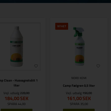
NYHET
NORD KEMI
p Clean - Husvagnstvätt 1
liter
Camp Fælgren 0,5 liter
Vejl. udsalg
228,00
Vejl. udsalg
196,00
184,00
SEK
161,00
SEK
SPARA 44,00
SPARA 35,00