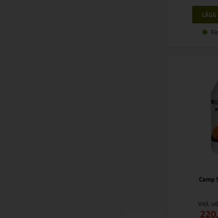
Fi
Camp S
Vejl. u
220