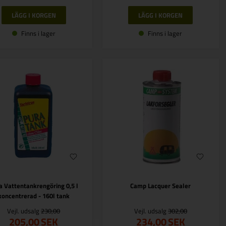
Finns i lager
Finns i lager
a Vattentankrengöring 0,5 l
Camp Lacquer Sealer
koncentrerad - 160l tank
Vejl. udsalg
230,00
Vejl. udsalg
302,00
205,00
SEK
234,00
SEK