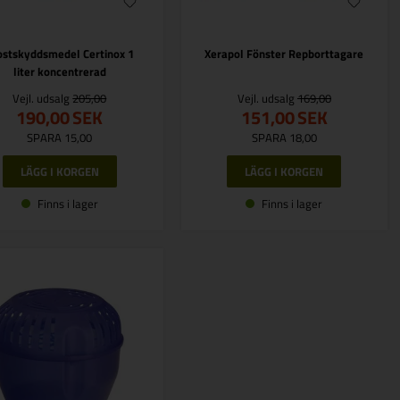
ostskyddsmedel Certinox 1
Xerapol Fönster Repborttagare
liter koncentrerad
Vejl. udsalg
205,00
Vejl. udsalg
169,00
190,00
SEK
151,00
SEK
SPARA 15,00
SPARA 18,00
Finns i lager
Finns i lager