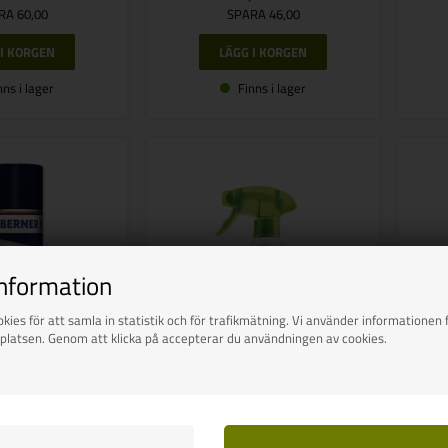
RA 60,00
SPARA 46,00
nns i lager
Finns i lager
information
kies för att samla in statistik och för trafikmätning. Vi använder informationen f
platsen. Genom att klicka på accepterar du användningen av cookies.
na smörjmedel