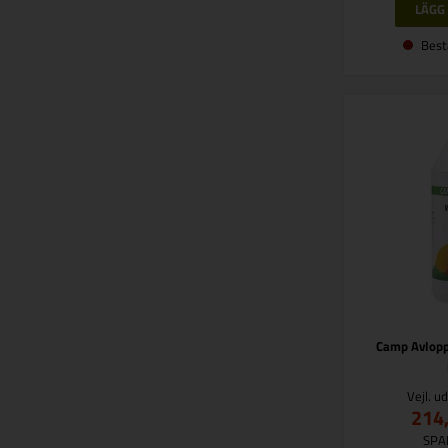
Best
Camp Avlopp
Vejl. u
214
SPA