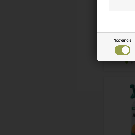
249
Nödvändig
Fi