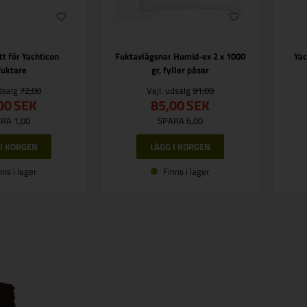
tt för Yachticon
Fuktavlägsnar Humid-ex 2 x 1000
Yac
fuktare
gr, fyller påsar
udsalg
72,00
Vejl. udsalg
91,00
00
SEK
85,00
SEK
RA 1,00
SPARA 6,00
nns i lager
Finns i lager