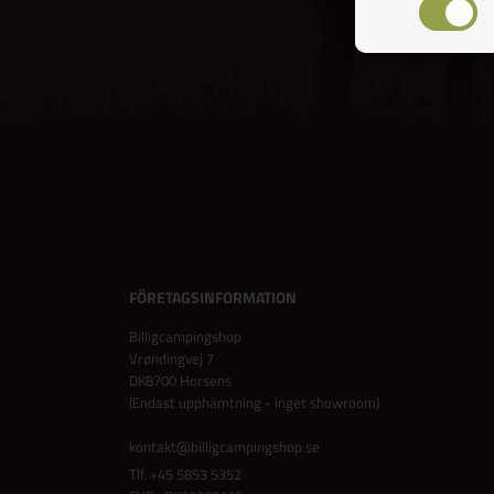
FÖRETAGSINFORMATION
Billigcampingshop
Vrøndingvej 7
DK8700 Horsens
(Endast upphämtning - inget showroom)
kontakt@billigcampingshop.se
Tlf.
+45 5853 5352