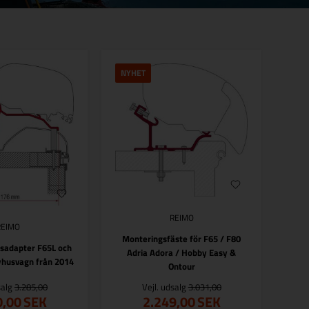
NYHET
REIMO
REIMO
Monteringsfäste för F65 / F80
sadapter F65L och
Adria Adora / Hobby Easy &
yhusvagn från 2014
Ontour
salg
3.285,00
Vejl. udsalg
3.031,00
0,00
SEK
2.249,00
SEK