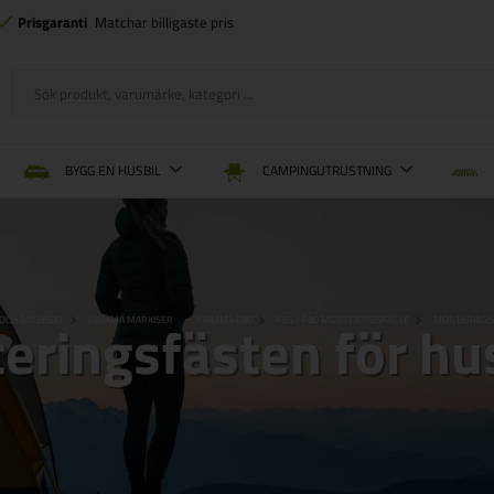
Prisgaranti
Matchar billigaste pris
BYGG EN HUSBIL
CAMPINGUTRUSTNING
eringsfästen för hus
OCH SOLSEGEL
FIAMMA MARKISER
FIAMMA F80
F65 / F80 MONTERINGSFÄSTE
MONTERINGS