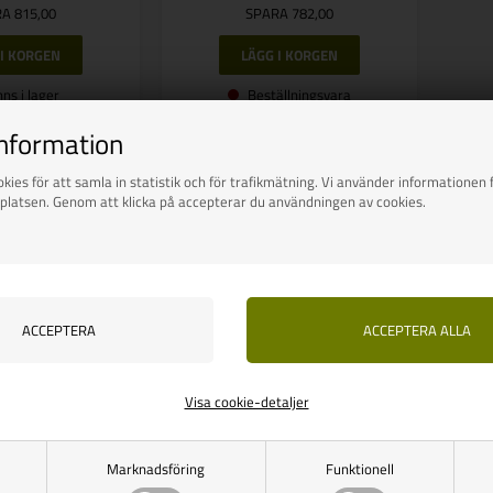
A 815,00
SPARA 782,00
nns i lager
Beställningsvara
information
kies för att samla in statistik och för trafikmätning. Vi använder informationen f
platsen. Genom att klicka på accepterar du användningen av cookies.
Visa cookie-detaljer
Marknadsföring
Funktionell