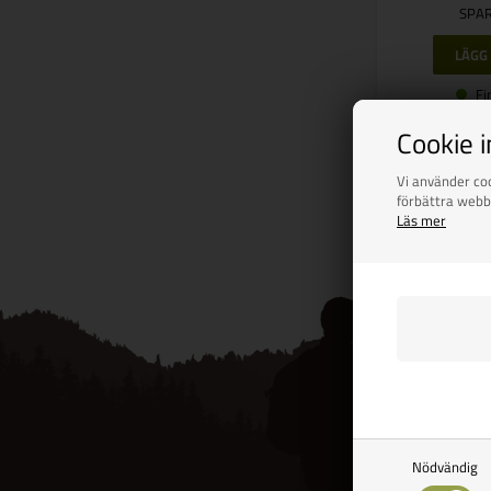
SPAR
Fi
Cookie 
Vi använder coo
Side 1/1
förbättra webb
Läs mer
Nödvändig