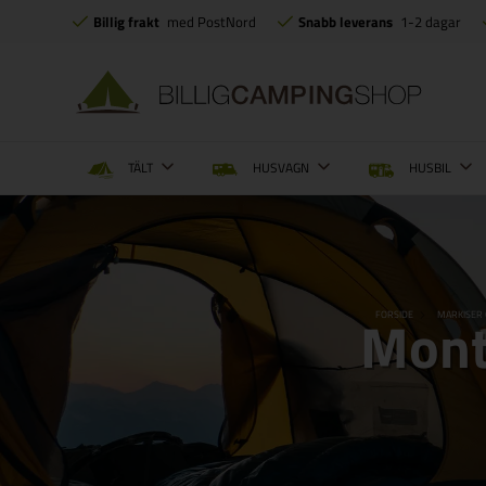
Billig frakt
med PostNord
Snabb leverans
1-2 dagar
TÄLT
HUSVAGN
HUSBIL
Mont
FORSIDE
MARKISER 