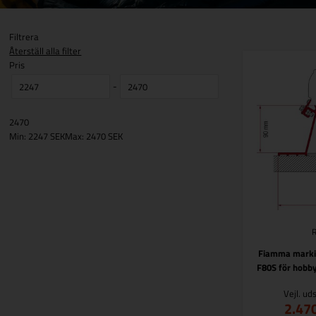
Filtrera
Återställ alla filter
Pris
-
2470
Min: 2247 SEK
Max: 2470 SEK
Fiamma marki
F80S för hobb
Vejl. ud
2.47